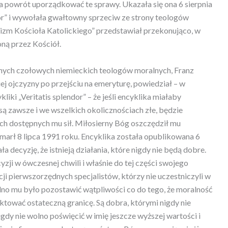
na powrót uporządkować te sprawy. Ukazała się ona 6 sierpnia
or” i wywołała gwałtowny sprzeciw ze strony teologów
izm Kościoła Katolickiego” przedstawiał przekonująco, w
ną przez Kościół.
nych czołowych niemieckich teologów moralnych, Franz
j ojczyzny po przejściu na emeryturę, powiedział – w
liki „Veritatis splendor” – że jeśli encyklika miałaby
 są zawsze i we wszelkich okolicznościach złe, będzie
ich dostępnych mu sił. Miłosierny Bóg oszczędził mu
arł 8 lipca 1991 roku. Encyklika została opublikowana 6
a decyzję, że istnieją działania, które nigdy nie będą dobre.
yzji w ówczesnej chwili i właśnie do tej części swojego
i pierwszorzędnych specjalistów, którzy nie uczestniczyli w
olno mu było pozostawić wątpliwości co do tego, że moralność
tować ostateczną granicę. Są dobra, którymi nigdy nie
gdy nie wolno poświęcić w imię jeszcze wyższej wartości i