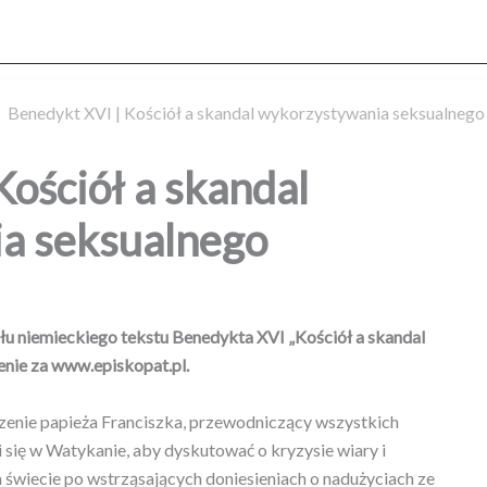
/
Benedykt XVI | Kościół a skandal wykorzystywania seksualnego
Kościół a skandal
a seksualnego
łu niemieckiego tekstu Benedykta XVI „Kościół a skandal
nie za www.episkopat.pl.
szenie papieża Franciszka, przewodniczący wszystkich
 się w Watykanie, aby dyskutować o kryzysie wiary i
m świecie po wstrząsających doniesieniach o nadużyciach ze