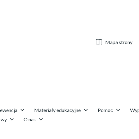
Mapa strony
rewencja
Materiały edukacyjne
Pomoc
Wyp
twy
O nas