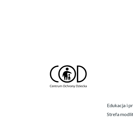
Przejdź
do
treści
Edukacja i p
Strefa modli