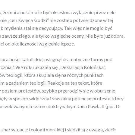
 że ​​moralność może być określona wyłącznie przez cele
nie „cel uświęca środki” nie zostało potwierdzone w tej
b myślenia stał się decydujący. Tak więc nie mogło być
 zawsze złego, ale tylko względne oceny. Nie było już dobra,
ości od okoliczności względnie lepsze.
moralności katolickiej osiągnął dramatyczne formy pod
tycznia 1989 roku ukazała się „Deklaracja Kolońska”,
w teologii, która skupiała się na różnych punktach
a zadaniem teologii. Reakcje na ten tekst, które
poziom protestów, szybko przerodziły się w oburzenie
ęły w sposób widoczny i słyszalny potencjał protestu, który
 oczekiwanym tekstom doktrynalnym Jana Pawła II (por. D.
nał sytuację teologii moralnej i śledził ją z uwagą, zlecił