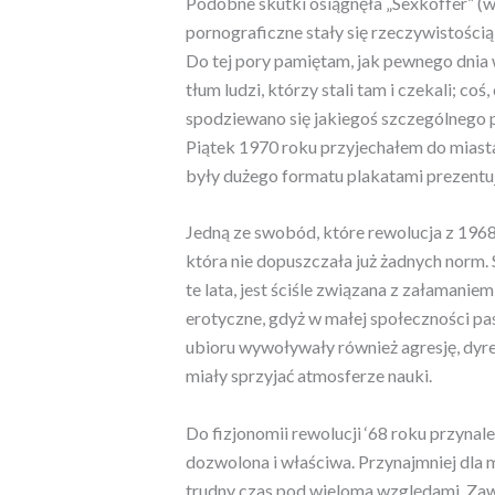
Podobne skutki osiągnęła „Sexkoffer” (wa
pornograficzne stały się rzeczywistości
Do tej pory pamiętam, jak pewnego dnia
tłum ludzi, którzy stali tam i czekali; co
spodziewano się jakiegoś szczególnego p
Piątek 1970 roku przyjechałem do miasta
były dużego formatu plakatami prezentu
Jedną ze swobód, które rewolucja z 1968
która nie dopuszczała już żadnych norm
te lata, jest ściśle związana z załamani
erotyczne, gdyż w małej społeczności p
ubioru wywoływały również agresję, dyre
miały sprzyjać atmosferze nauki.
Do fizjonomii rewolucji ‘68 roku przynal
dozwolona i właściwa. Przynajmniej dla mł
trudny czas pod wieloma względami. Zaws