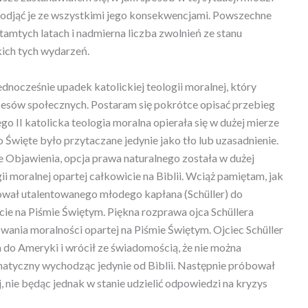
 podjąć je ze wszystkimi jego konsekwencjami. Powszechne
amtych latach i nadmierna liczba zwolnień ze stanu
ich tych wydarzeń.
ednocześnie upadek katolickiej teologii moralnej, który
esów społecznych. Postaram się pokrótce opisać przebieg
 II katolicka teologia moralna opierała się w dużej mierze
Święte było przytaczane jedynie jako tło lub uzasadnienie.
Objawienia, opcja prawa naturalnego została w dużej
i moralnej opartej całkowicie na Biblii. Wciąż pamiętam, jak
tował utalentowanego młodego kapłana (Schüller) do
ie na Piśmie Świętym. Piękna rozprawa ojca Schüllera
ania moralności opartej na Piśmie Świętym. Ojciec Schüller
a do Ameryki i wrócił ze świadomością, że nie można
atyczny wychodząc jedynie od Biblii. Następnie próbował
, nie będąc jednak w stanie udzielić odpowiedzi na kryzys