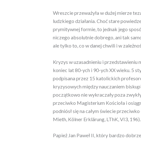
Wreszcie przeważyła w dużej mierze teza,
ludzkiego działania. Choć stare powiedze
prymitywnej formie, to jednak jego sposó
niczego absolutnie dobrego, ani tak samo
ale tylko to, co w danej chwili i w zależn
Kryzys w uzasadnieniu i przedstawieniu 
koniec lat 80-ych i 90-ych XX wieku. 5 s
podpisana przez 15 katolickich profesoró
kryzysowych między nauczaniem biskupim 
początkowo nie wykraczały poza zwykły 
przeciwko Magisterium Kościoła i osiągn
podniósł się na całym świecie przeciwko
Mieth, Kölner Erklärung, LThK, VI3, 196).
Papież Jan Paweł II, który bardzo dobrze z