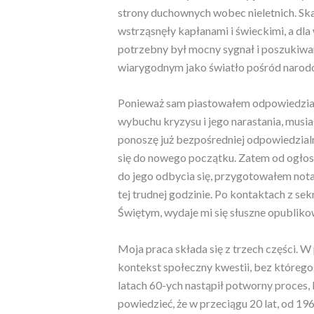
strony duchownych wobec nieletnich. Ska
wstrząsnęły kapłanami i świeckimi, a dl
potrzebny był mocny sygnał i poszukiwa
wiarygodnym jako światło pośród narodó
Ponieważ sam piastowałem odpowiedzial
wybuchu kryzysu i jego narastania, musia
ponoszę już bezpośredniej odpowiedzialn
się do nowego początku. Zatem od ogłos
do jego odbycia się, przygotowałem not
tej trudnej godzinie. Po kontaktach z 
Świętym, wydaje mi się słuszne opubliko
Moja praca składa się z trzech części. 
kontekst społeczny kwestii, bez którego 
latach 60-ych nastąpił potworny proces, k
powiedzieć, że w przeciągu 20 lat, od 1