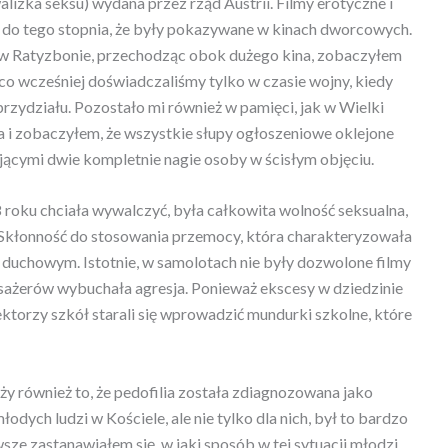
lizka seksu) wydana przez rząd Austrii. Filmy erotyczne i
ą do tego stopnia, że były pokazywane w kinach dworcowych.
 w Ratyzbonie, przechodząc obok dużego kina, zobaczyłem
ś, co wcześniej doświadczaliśmy tylko w czasie wojny, kiedy
rzydziału. Pozostało mi również w pamięci, jak w Wielki
 i zobaczyłem, że wszystkie słupy ogłoszeniowe oklejone
jącymi dwie kompletnie nagie osoby w ścisłym objęciu.
 roku chciała wywalczyć, była całkowita wolność seksualna,
. Skłonność do stosowania przemocy, która charakteryzowała
em duchowym. Istotnie, w samolotach nie były dozwolone filmy
asażerów wybuchała agresja. Ponieważ ekscesy w dziedzinie
ktorzy szkół starali się wprowadzić mundurki szkolne, które
eży również to, że pedofilia została zdiagnozowana jako
odych ludzi w Kościele, ale nie tylko dla nich, był to bardzo
ze zastanawiałem się, w jaki sposób w tej sytuacji młodzi