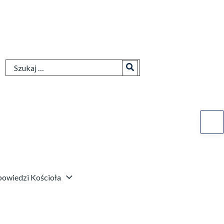
Search
for:
owiedzi Kościoła