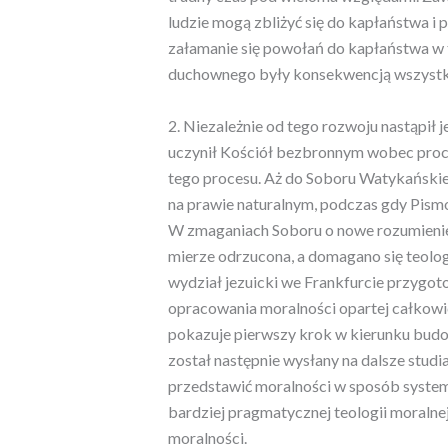
ludzie mogą zbliżyć się do kapłaństwa i
załamanie się powołań do kapłaństwa w t
duchownego były konsekwencją wszystk
2. Niezależnie od tego rozwoju nastąpił j
uczynił Kościół bezbronnym wobec proc
tego procesu. Aż do Soboru Watykańskiego
na prawie naturalnym, podczas gdy Pismo 
W zmaganiach Soboru o nowe rozumienie 
mierze odrzucona, a domagano się teologi
wydział jezuicki we Frankfurcie przygo
opracowania moralności opartej całkowic
pokazuje pierwszy krok w kierunku budow
został następnie wysłany na dalsze studi
przedstawić moralności w sposób system
bardziej pragmatycznej teologii moralnej
moralności.