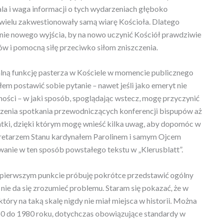
la i waga informacji o tych wydarzeniach głęboko
a wielu zakwestionowały samą wiarę Kościoła. Dlatego
nie nowego wyjścia, by na nowo uczynić Kościół prawdziwie
w i pomocną siłę przeciwko siłom zniszczenia.
ną funkcję pasterza w Kościele w momencie publicznego
łem postawić sobie pytanie – nawet jeśli jako emeryt nie
ości – w jaki sposób, spoglądając wstecz, mogę przyczynić
zenia spotkania przewodniczących konferencji bispupów aż
atki, dzięki którym mogę wnieść kilka uwag, aby dopomóc w
sekretarzem Stanu kardynałem Parolinem i samym Ojcem
wanie w ten sposób powstałego tekstu w „Klerusblatt”.
W pierwszym punkcie próbuję pokrótce przedstawić ogólny
nie da się zrozumieć problemu. Staram się pokazać, że w
tóry na taką skalę nigdy nie miał miejsca w historii. Można
960 do 1980 roku, dotychczas obowiązujące standardy w