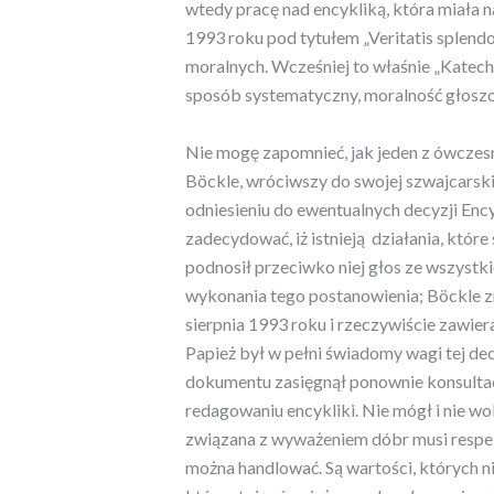
wtedy pracę nad encykliką, która miała 
1993 roku pod tytułem „Veritatis splend
moralnych. Wcześniej to właśnie „Katech
sposób systematyczny, moralność głoszo
Nie mogę zapomnieć, jak jeden z ówczes
Böckle, wróciwszy do swojej szwajcarskie
odniesieniu do ewentualnych decyzji Encyk
zadecydować, iż istnieją działania, które
podnosił przeciwko niej głos ze wszystk
wykonania tego postanowienia; Böckle zm
sierpnia 1993 roku i rzeczywiście zawierał
Papież był w pełni świadomy wagi tej dec
dokumentu zasięgnął ponownie konsultacj
redagowaniu encykliki. Nie mógł i nie w
związana z wyważeniem dóbr musi respek
można handlować. Są wartości, których ni