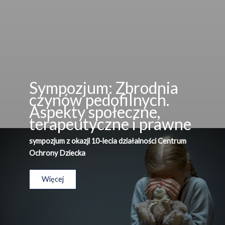
Sympozjum: Zbrodnia
czynów pedofilnych.
Aspekty społeczne,
terapeutyczne i prawne
sympozjum z okazji 10-lecia działalności Centrum
Ochrony Dziecka
Więcej