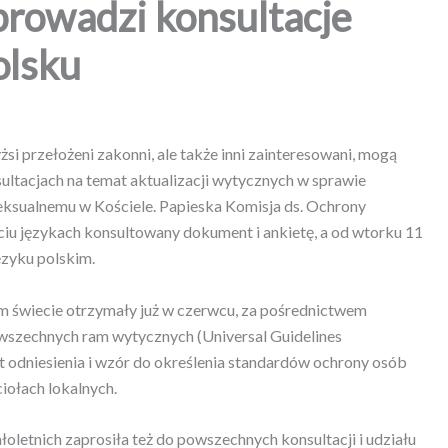
prowadzi konsultacje
olsku
żsi przełożeni zakonni, ale także inni zainteresowani, mogą
ultacjach na temat aktualizacji wytycznych w sprawie
ksualnemu w Kościele. Papieska Komisja ds. Ochrony
ęciu językach konsultowany dokument i ankietę, a od wtorku 11
ęzyku polskim.
m świecie otrzymały już w czerwcu, za pośrednictwem
owszechnych ram wytycznych (Universal Guidelines
 odniesienia i wzór do określenia standardów ochrony osób
iołach lokalnych.
oletnich zaprosiła też do powszechnych konsultacji i udziału