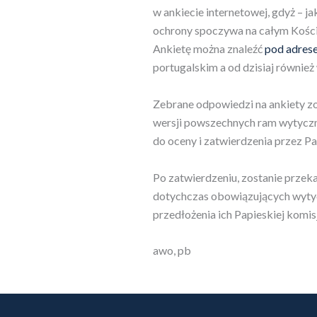
w ankiecie internetowej, gdyż – ja
ochrony spoczywa na całym Koście
Ankietę można znaleźć
pod adres
portugalskim a od dzisiaj również
Zebrane odpowiedzi na ankiety zo
wersji powszechnych ram wytyczn
do oceny i zatwierdzenia przez Pa
Po zatwierdzeniu, zostanie przek
dotychczas obowiązujących wytyc
przedłożenia ich Papieskiej komis
awo, pb