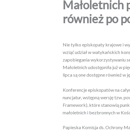
Małoletnich 
również po p
Nie tylko episkopaty krajowe i wy
wziąć udział w watykańskich kons
zapobiegania wykorzystywaniu se
Małoletnich udostępniła już w pi
lipca są one dostępne również w j
Konferencje episkopatów na cały
nuncjatur, wstępną wersję tzw. p
Framework), które stanowią punkt
małoletnich i bezbronnych w Kośc
Papieska Komisja ds. Ochrony Mał