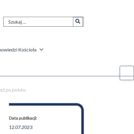
Search
for:
owiedzi Kościoła
eż po polsku
Data publikacji:
12.07.2023