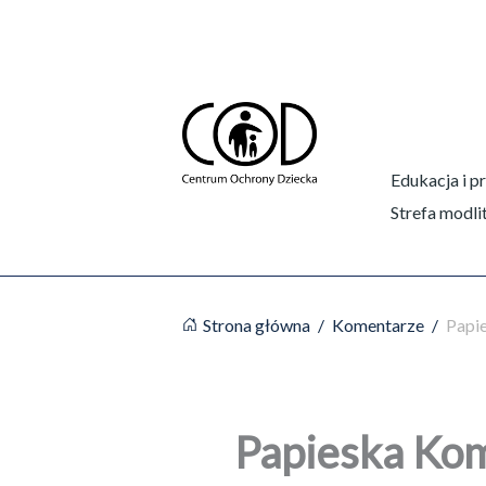
Przejdź
do
treści
Edukacja i p
Strefa modli
Strona główna
/
Komentarze
/
Papie
Papieska Kom