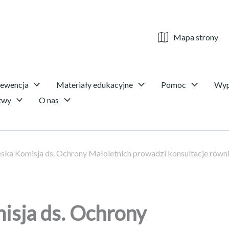
Mapa strony
rewencja
Materiały edukacyjne
Pomoc
Wyp
twy
O nas
ska Komisja ds. Ochrony Małoletnich prowadzi konsultacje równi
isja ds. Ochrony