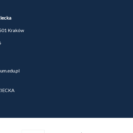
iecka
1-501 Kraków
6
um.edu.pl
ZIECKA