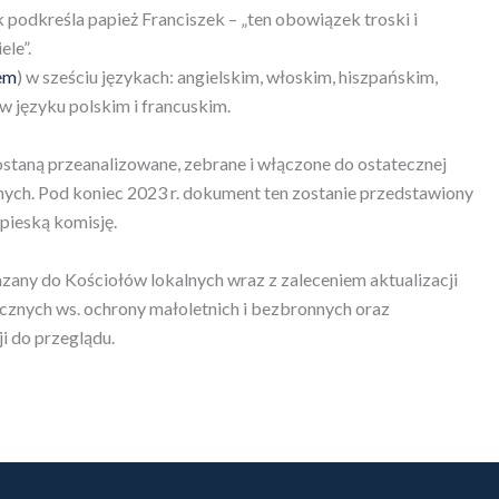
k podkreśla papież Franciszek – „ten obowiązek troski i
le”.
em
) w sześciu językach: angielskim, włoskim, hiszpańskim,
 w języku polskim i francuskim.
staną przeanalizowane, zebrane i włączone do ostatecznej
ych. Pod koniec 2023 r. dokument ten zostanie przedstawiony
pieską komisję.
azany do Kościołów lokalnych wraz z zaleceniem aktualizacji
znych ws. ochrony małoletnich i bezbronnych oraz
ji do przeglądu.