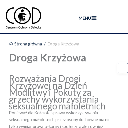
Przejdź
do
treści
MENU
Strona główna
/
Droga Krzyżowa
Droga Krzyżowa
Rozważania Drogi
Krzyżowej na Dzień
Modlitwy i Pokuty za
grzechy wykorzystania
seksualnego małoletnich
Ponieważ dla Kościoła sprawa wykorzystywania
seksualnego małoletnich przez osoby duchowne ma nie
tylko wymiar prawno-karny i społeczny, ale również