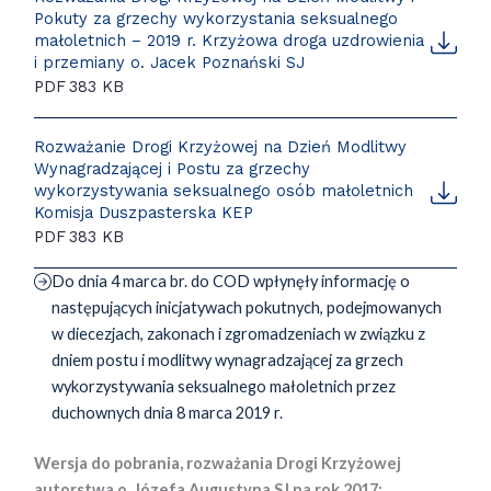
Pokuty za grzechy wykorzystania seksualnego
małoletnich – 2019 r. Krzyżowa droga uzdrowienia
i przemiany o. Jacek Poznański SJ
PDF
383 KB
Rozważanie Drogi Krzyżowej na Dzień Modlitwy
Wynagradzającej i Postu za grzechy
wykorzystywania seksualnego osób małoletnich
Komisja Duszpasterska KEP
PDF
383 KB
Do dnia 4 marca br. do COD wpłynęły informację o
następujących inicjatywach pokutnych, podejmowanych
w diecezjach, zakonach i zgromadzeniach w związku z
dniem postu i modlitwy wynagradzającej za grzech
wykorzystywania seksualnego małoletnich przez
duchownych dnia 8 marca 2019 r.
Wersja do pobrania, rozważania Drogi Krzyżowej
autorstwa o. Józefa Augustyna SJ na rok 2017: