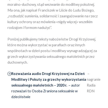
moralno-duchowy, stąd wezwanie do modlitwy pokutnej.
Ma ona, jak napisał Franciszek w Liście do Ludu Bożego,
„rozbudzić sumienia, solidarność i zaangażowanie na rzecz
kultury ochrony oraz mówienia «nigdy więcej» wszelkim
rodzajom i formom nadużyć”.
Poniżej publikujemy teksty nabożeństw Drogi Krzyżowej,
które można wykorzystać w parafiach oraz innych
wspólnotach w dzień postu i modlitwy wynagradzającej za
grzech wykorzystywania seksualnego małoletnich przez
duchownych.
Rozważania audio Drogi Krzyżowej na Dzień
–
Modlitwy i Pokuty za grzechy wykorzystania
nagranie
seksualnego małoletnich – 2020 r.
– autor
Radia
rozważań to Osoba Zraniona seksualnie w
RDN
dzieciństwie